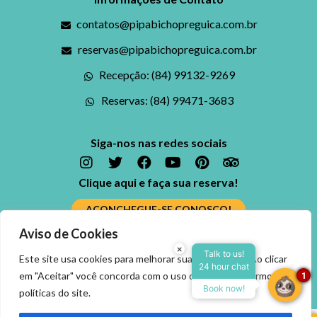
contatos@pipabichopreguica.com.br
reservas@pipabichopreguica.com.br
Recepção: (84) 99132-9269
Reservas: (84) 99471-3683
Siga-nos nas redes sociais
Clique aqui e faça sua reserva!
ACONCHEGUE-SE CONOSCO!
Aviso de Cookies
Ficou alguma dúvida? Fale conosco
×
Reserve agora, com o
Talk to us!
Este site usa cookies para melhorar sua experiência. Ao clicar
24 hour chat
melhor preço
ENTRE EM CONTATO
em "Aceitar" você concorda com o uso dos cookies, termos e
1
garantido
Book now!
políticas do site.
▼