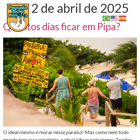
Dia:
2 de abril de 2025
Quantos dias ficar em Pipa?
O ideal mesmo é morar nesse paraíso! Mas como nem todo
mundo tem esse privilégio, o ideal é ficar pelo menos 7 noites