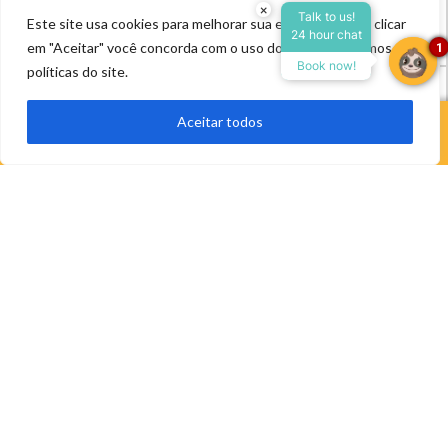
×
Talk to us!
Este site usa cookies para melhorar sua experiência. Ao clicar
Veja mais »
24 hour chat
Reserve agora, com o
em "Aceitar" você concorda com o uso dos cookies, termos e
1
melhor preço garantido
Book now!
políticas do site.
26, junho, 2025
•
Pousada Bicho Preguiça
▼
Aceitar todos
Reservar Agora
Deseja se hospedar na pousada
Bicho Preguiça?
Realize sua reserva clicando abaixo e selecione a
data que desejar!
Realize sua reserva