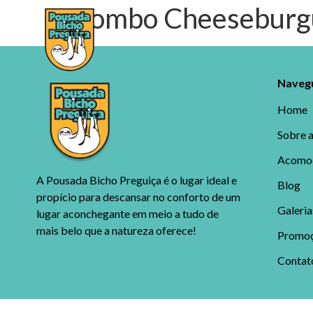
Combo Cheeseburg
HOME
SOBRE A POUSADA
A
Navegu
Home
Sobre 
Acomo
A Pousada Bicho Preguiça é o lugar ideal e
Blog
propício para descansar no conforto de um
Galeria
lugar aconchegante em meio a tudo de
mais belo que a natureza oferece!
Promo
Contat