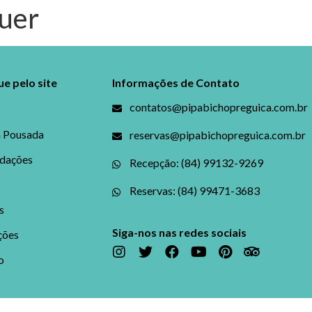
uer
COMODAÇÕES
BLOG
GALERIAS
PROMOÇÕES
e pelo site
Informações de Contato
contatos@pipabichopreguica.com.br
a Pousada
reservas@pipabichopreguica.com.br
dações
Recepção: (84) 99132-9269
Reservas: (84) 99471-3683
s
Siga-nos nas redes sociais
ções
o