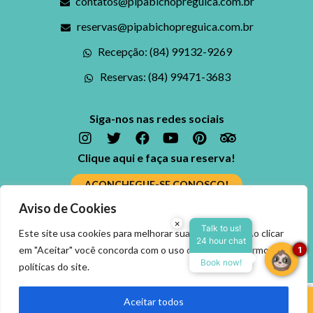
contatos@pipabichopreguica.com.br
reservas@pipabichopreguica.com.br
Recepção: (84) 99132-9269
Reservas: (84) 99471-3683
Siga-nos nas redes sociais
Clique aqui e faça sua reserva!
ACONCHEGUE-SE CONOSCO!
Aviso de Cookies
Ficou alguma dúvida? Fale conosco
×
Reserve agora, com o
Talk to us!
Este site usa cookies para melhorar sua experiência. Ao clicar
24 hour chat
melhor preço
ENTRE EM CONTATO
em "Aceitar" você concorda com o uso dos cookies, termos e
1
garantido
Book now!
políticas do site.
▼
Aceitar todos
Reservar Agora