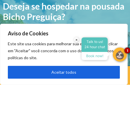
Deseja se hospedar na pousada
Bicho Preguiça?
Realize sua reserva clicando abaixo e selecione a
Aviso de Cookies
data que desejar!
×
Talk to us!
Este site usa cookies para melhorar sua experiência. Ao clicar
24 hour chat
Reserve agora, com o
em "Aceitar" você concorda com o uso dos cookies, termos e
1
melhor preço garantido
Book now!
Realize sua reserva
políticas do site.
▼
Possuí alguma dúvida ou precisa de mais
Aceitar todos
Reservar Agora
informações?
Fale conosco pelo WhatsApp
Envie uma mensagem pelo nosso formulário