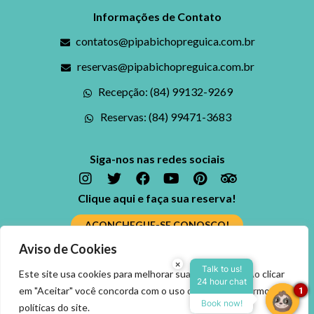
Informações de Contato
contatos@pipabichopreguica.com.br
reservas@pipabichopreguica.com.br
Recepção: (84) 99132-9269
Reservas: (84) 99471-3683
Siga-nos nas redes sociais
Clique aqui e faça sua reserva!
ACONCHEGUE-SE CONOSCO!
Aviso de Cookies
Ficou alguma dúvida? Fale conosco
×
Reserve agora, com o
Talk to us!
Este site usa cookies para melhorar sua experiência. Ao clicar
24 hour chat
melhor preço
ENTRE EM CONTATO
em "Aceitar" você concorda com o uso dos cookies, termos e
1
garantido
Book now!
políticas do site.