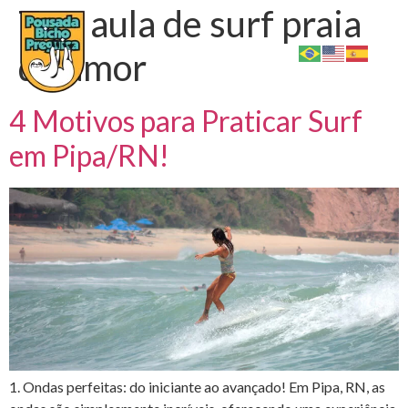
Tag:
aula de surf praia
do amor
4 Motivos para Praticar Surf
em Pipa/RN!
1. Ondas perfeitas: do iniciante ao avançado! Em Pipa, RN, as