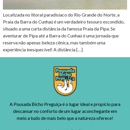
Localizada no litoral paradisíaco do Rio Grande do Norte, a
Praia da Barra do Cunhaú é um verdadeiro tesouro escondido,
situado a uma curta distância da famosa Praia da Pipa. Se
aventurar de Pipa até a Barra do Cunhaú é uma jornada que
reserva não apenas beleza cênica, mas também uma
experiência inesquecível! A distância […]
A Pousada Bicho Preguiça é o lugar ideal e propício para
descansar no conforto de um lugar aconchegante em
meio a tudo de mais belo que a natureza oferece!