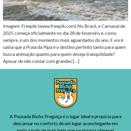
Imagem: Freepik (www.freepik.com) No Brasil, o Carnaval de
2025 começa oficialmente no dia 28 de fevereiro e, como
sempre, é um dos momentos mais aguardados do ano. E você
sabia que a Praia da Pipa é o destino perfeito tanto para quem
busca animação quanto para quem deseja tranquilidade?
Apesar de não contar com grandes […]
A Pousada Bicho Preguiça é o lugar ideal e propício para
descansar no conforto de um lugar aconchegante em
meio a tudo de mais belo que a natureza oferece!