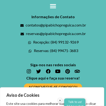
Informações de Contato
contatos@pipabichopreguica.com.br
reservas@pipabichopreguica.com.br
Recepção: (84) 99132-9269
Reservas: (84) 99471-3683
Siga-nos nas redes sociais
Clique aqui e faça sua reserva!
ACONCHEGUE-SE CONOSCO!
Aviso de Cookies
Ficou alguma dúvida? Fale conosco
×
Reserve agora, com o
Talk to us!
Este site usa cookies para melhorar sua experiência. Ao clicar