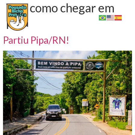
Tag:
como chegar em
pipa
Partiu Pipa/RN!