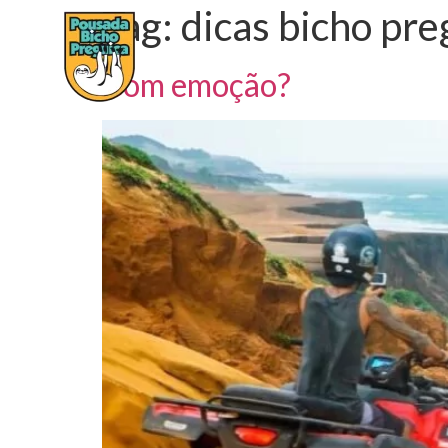
Tag:
dicas bicho pre
HOME
SOBRE A POUSADA
A
Com emoção?