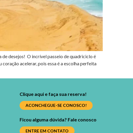
 de desejos! O incrível passeio de quadriciclo é
coração acelerar, pois essa é a escolha perfeita
Clique aqui e faça sua reserva!
ACONCHEGUE-SE CONOSCO!
Ficou alguma dúvida? Fale conosco
ENTRE EM CONTATO