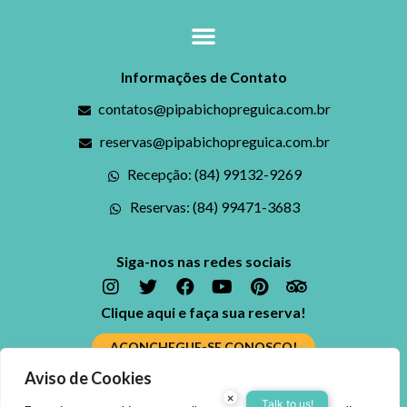
Informações de Contato
contatos@pipabichopreguica.com.br
reservas@pipabichopreguica.com.br
Recepção: (84) 99132-9269
Reservas: (84) 99471-3683
Siga-nos nas redes sociais
Clique aqui e faça sua reserva!
ACONCHEGUE-SE CONOSCO!
Aviso de Cookies
Ficou alguma dúvida? Fale conosco
×
Reserve agora, com o
Talk to us!