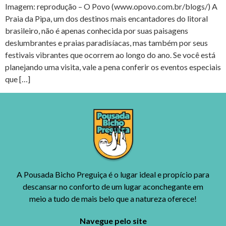
Imagem: reprodução – O Povo (www.opovo.com.br/blogs/) A
Praia da Pipa, um dos destinos mais encantadores do litoral
brasileiro, não é apenas conhecida por suas paisagens
deslumbrantes e praias paradisíacas, mas também por seus
festivais vibrantes que ocorrem ao longo do ano. Se você está
planejando uma visita, vale a pena conferir os eventos especiais
que […]
A Pousada Bicho Preguiça é o lugar ideal e propício para
descansar no conforto de um lugar aconchegante em
meio a tudo de mais belo que a natureza oferece!
Navegue pelo site