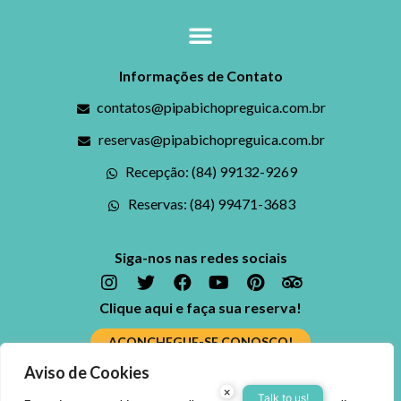
Informações de Contato
contatos@pipabichopreguica.com.br
reservas@pipabichopreguica.com.br
Recepção: (84) 99132-9269
Reservas: (84) 99471-3683
Siga-nos nas redes sociais
Clique aqui e faça sua reserva!
ACONCHEGUE-SE CONOSCO!
Aviso de Cookies
Ficou alguma dúvida? Fale conosco
×
Reserve agora, com o
Talk to us!