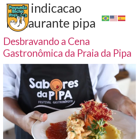
Tag:
indicacao
restaurante pipa
Desbravando a Cena
Gastronômica da Praia da Pipa