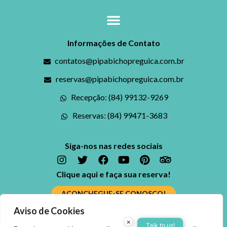
Informações de Contato
contatos@pipabichopreguica.com.br
reservas@pipabichopreguica.com.br
Recepção: (84) 99132-9269
Reservas: (84) 99471-3683
Siga-nos nas redes sociais
Clique aqui e faça sua reserva!
ACONCHEGUE-SE CONOSCO!
Aviso de Cookies
Ficou alguma dúvida? Fale conosco
×
Reserve agora, com o
Talk to us!