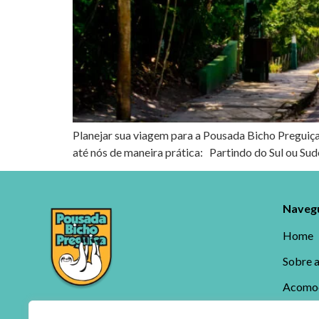
Planejar sua viagem para a Pousada Bicho Preguiça
até nós de maneira prática: Partindo do Sul ou Sude
Navegu
Home
Sobre 
Acomo
A Pousada Bicho Preguiça é o lugar ideal e
Blog