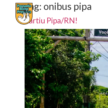
Tag:
onibus pipa
HOME
SOBRE A POUSADA
A
Partiu Pipa/RN!