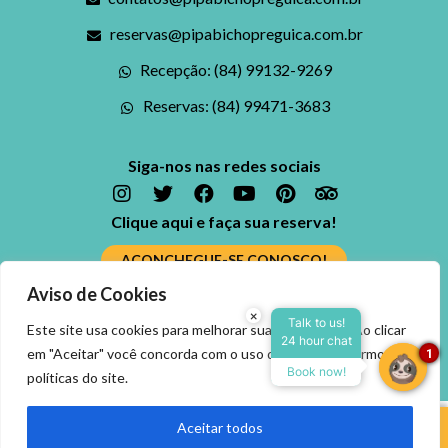
reservas@pipabichopreguica.com.br
Recepção: (84) 99132-9269
Reservas: (84) 99471-3683
Siga-nos nas redes sociais
Clique aqui e faça sua reserva!
ACONCHEGUE-SE CONOSCO!
Aviso de Cookies
Ficou alguma dúvida? Fale conosco
×
Reserve agora, com o
Talk to us!
Este site usa cookies para melhorar sua experiência. Ao clicar
24 hour chat
melhor preço
ENTRE EM CONTATO
em "Aceitar" você concorda com o uso dos cookies, termos e
1
garantido
Book now!
políticas do site.
▼
Aceitar todos
Reservar Agora