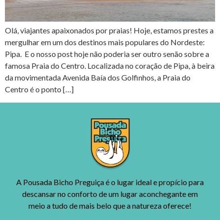
Olá, viajantes apaixonados por praias! Hoje, estamos prestes a
mergulhar em um dos destinos mais populares do Nordeste:
Pipa. E o nosso post hoje não poderia ser outro senão sobre a
famosa Praia do Centro. Localizada no coração de Pipa, à beira
da movimentada Avenida Baía dos Golfinhos, a Praia do
Centro é o ponto […]
A Pousada Bicho Preguiça é o lugar ideal e propício para
descansar no conforto de um lugar aconchegante em
meio a tudo de mais belo que a natureza oferece!