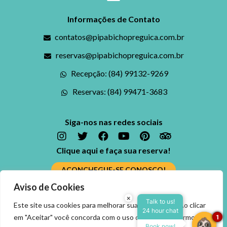
Informações de Contato
contatos@pipabichopreguica.com.br
reservas@pipabichopreguica.com.br
Recepção: (84) 99132-9269
Reservas: (84) 99471-3683
Siga-nos nas redes sociais
Clique aqui e faça sua reserva!
ACONCHEGUE-SE CONOSCO!
Aviso de Cookies
Ficou alguma dúvida? Fale conosco
×
Reserve agora, com o
Talk to us!
Este site usa cookies para melhorar sua experiência. Ao clicar
24 hour chat
melhor preço
ENTRE EM CONTATO
em "Aceitar" você concorda com o uso dos cookies, termos e
1
garantido
Book now!