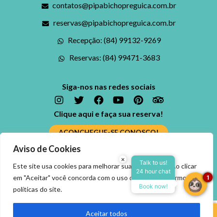
contatos@pipabichopreguica.com.br
reservas@pipabichopreguica.com.br
Recepção: (84) 99132-9269
Reservas: (84) 99471-3683
Siga-nos nas redes sociais
Clique aqui e faça sua reserva!
ACONCHEGUE-SE CONOSCO!
Aviso de Cookies
Ficou alguma dúvida? Fale conosco
×
Reserve agora, com o
Talk to us!
Este site usa cookies para melhorar sua experiência. Ao clicar
24 hour chat
melhor preço
ENTRE EM CONTATO
em "Aceitar" você concorda com o uso dos cookies, termos e
1
garantido
Book now!
políticas do site.
▼
Aceitar todos